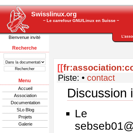
Swisslinux.org
− Le carrefour GNU/Linux en Suisse −
L'asso
Bienvenue invité
Recherche
[[
fr:association:c
Piste:
•
contact
Menu
Accueil
Discussion 
Association
Documentation
SLo Blog
Le P
Projets
sebseb01@j
Galerie