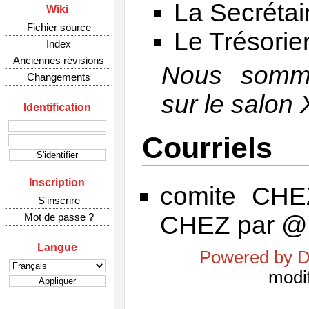
La Secrétai
Wiki
Fichier source
Le Trésorier 
Index
Anciennes révisions
Nous somme
Changements
sur le salon
Identification
Courriels
Inscription
comite CHEZ
S'inscrire
Mot de passe ?
CHEZ par @ e
Langue
Powered by D
modi