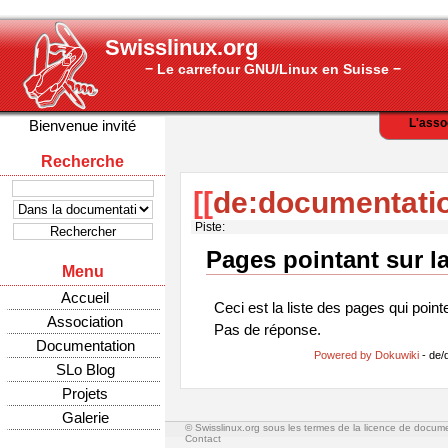
Swisslinux.org
− Le carrefour GNU/Linux en Suisse −
L'asso
Bienvenue invité
Recherche
[[
de:documentatio
Piste:
Pages pointant sur l
Menu
Accueil
Ceci est la liste des pages qui point
Association
Pas de réponse.
Documentation
Powered by Dokuwiki
- de/
SLo Blog
Projets
Galerie
© Swisslinux.org sous les termes de la licence de docum
Contact