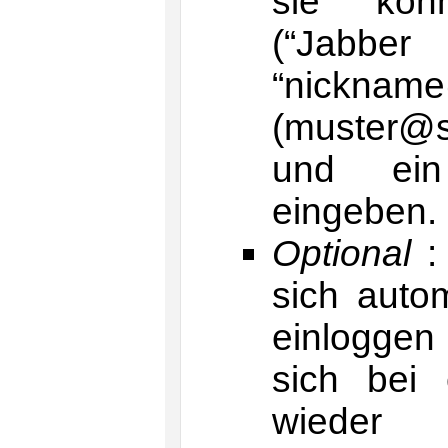
sie kön
(“Jabb
“nickname
(muster@sw
und ein
eingeben.
Optional
:
sich auto
einlogge
sich bei 
wieder 