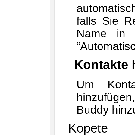
automatisc
falls Sie R
Name in I
“Automatisc
Kontakte 
Um Konta
hinzufüge
Buddy hinz
Kopete