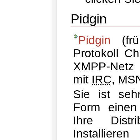
Pidgin
Pidgin
(fr
Protokoll C
XMPP-Netz 
mit
IRC
, MSN
Sie ist seh
Form einen 
Ihre Distr
Installier