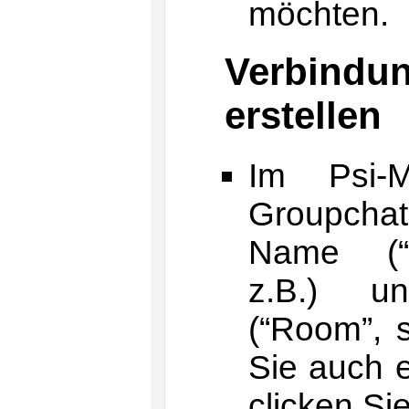
möchten.
Verbin
erstellen
Im Psi-
Groupchat
Name (“Ho
z.B.) u
(“Room”, s
Sie auch e
clicken Sie