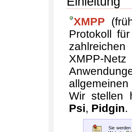
Einleitung
XMPP
(frü
Protokoll fü
zahlreiche
XMPP-Netz
Anwendun
allgemeinen
Wir stellen 
Psi
,
Pidgin
.
Sie werden 