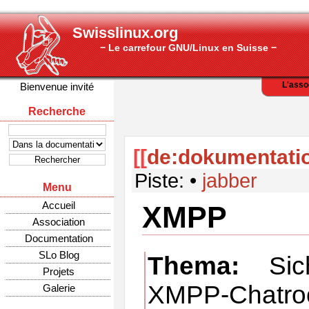
Swisslinux.org
− Le carrefour GNU/Linux en Suisse −
L'asso
Bienvenue invité
Recherche
[[
de:dokumentatio
Piste:
•
jabber
Menu
Accueil
XMPP
Association
Documentation
SLo Blog
Thema:
Sich
Projets
XMPP-Chatro
Galerie