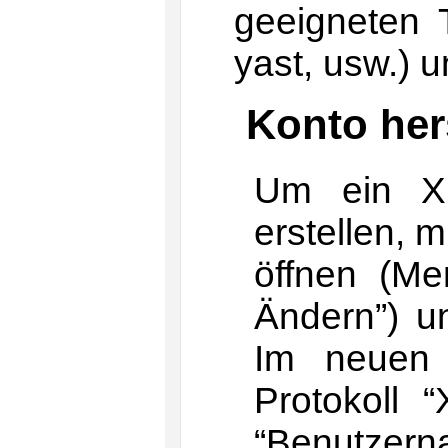
geeigneten T
yast, usw.) u
Konto her
Um ein XM
erstellen, 
öffnen (M
Ändern”) un
Im neuen 
Protokoll
“Benutzer