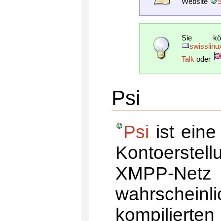
Website
Sie kö
swisslinu
Talk
oder
Psi
Psi
ist ein
Kontoerstell
XMPP-Netz 
wahrscheinli
kompilierten