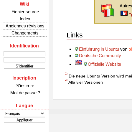
Wiki
Autres
Fichier source
F
Index
Anciennes révisions
Changements
Links
Identification
Einführung in Ubuntu
von
p
Deutsche Community
Offizielle Website
1)
Die neue Ubuntu Version wird mei
Inscription
2)
Alle vier Versionen
S'inscrire
Mot de passe ?
Langue