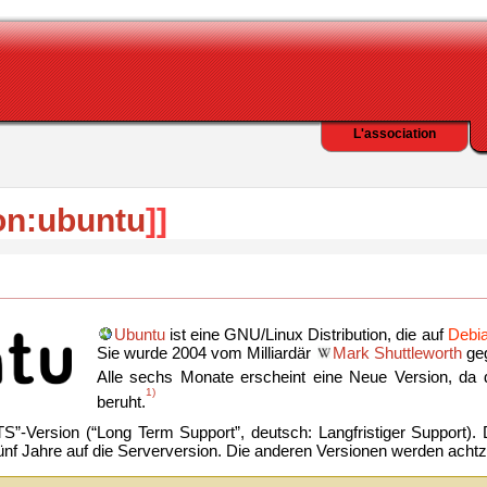
L'association
on:ubuntu
]]
Ubuntu
ist eine GNU/Linux Distribution, die auf
Debi
Sie wurde 2004 vom Milliardär
Mark Shuttleworth
geg
Alle sechs Monate erscheint eine Neue Version, da
1)
beruht.
LTS”-Version (“Long Term Support”, deutsch: Langfristiger Support).
ünf Jahre auf die Serverversion. Die anderen Versionen werden achtz