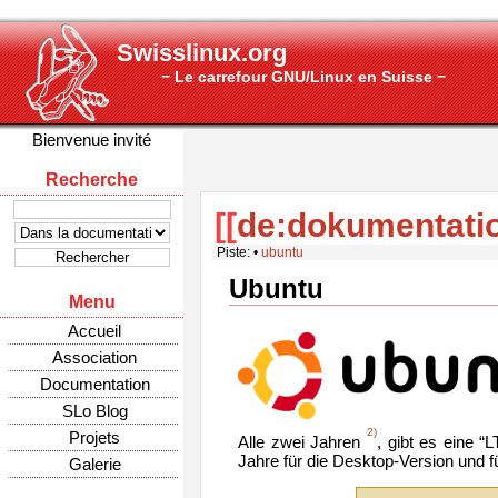
Swisslinux.org
− Le carrefour GNU/Linux en Suisse −
Bienvenue invité
Recherche
[[
de:dokumentati
Piste:
•
ubuntu
Ubuntu
Menu
Accueil
Association
Documentation
SLo Blog
2)
Projets
Alle zwei Jahren
, gibt es eine “
Jahre für die Desktop-Version und f
Galerie