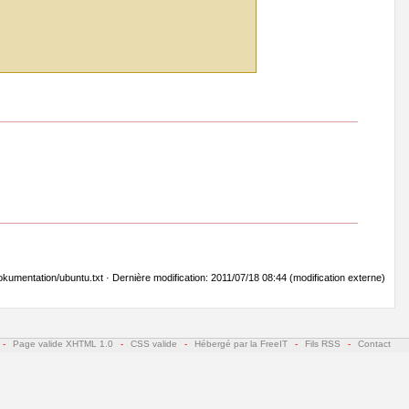
kumentation/ubuntu.txt · Dernière modification: 2011/07/18 08:44 (modification externe)
-
Page valide XHTML 1.0
-
CSS valide
-
Hébergé par la FreeIT
-
Fils RSS
-
Contact