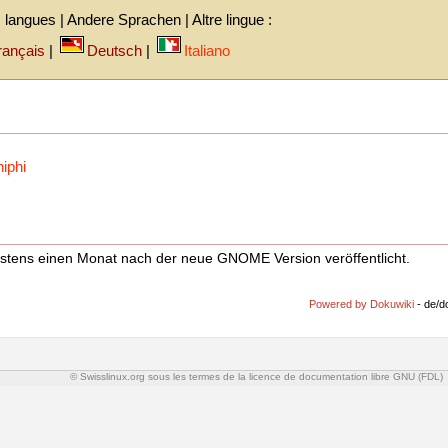
 langues | Andere Sprachen | Altre lingue :
rançais
|
Deutsch
|
Italiano
hiphi
stens einen Monat nach der neue GNOME Version veröffentlicht.
Powered by Dokuwiki
- de/do
© Swisslinux.org sous les termes de la licence de documentation libre GNU (FDL)