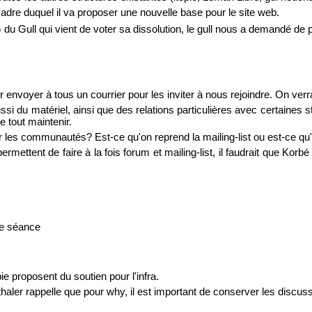
 cadre duquel il va proposer une nouvelle base pour le site web.
du Gull qui vient de voter sa dissolution, le gull nous a demandé de p
r envoyer à tous un courrier pour les inviter à nous rejoindre. On ver
 aussi du matériel, ainsi que des relations particulières avec certaine
de tout maintenir.
les communautés? Est-ce qu'on reprend la mailing-list ou est-ce qu'o
 permettent de faire à la fois forum et mailing-list, il faudrait que Kor
e séance
ie proposent du soutien pour l'infra.
thaler rappelle que pour why, il est important de conserver les discuss