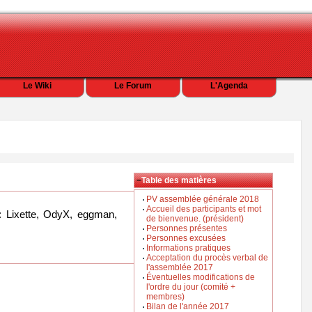
Le Wiki
Le Forum
L'Agenda
−
Table des matières
PV assemblée générale 2018
Accueil des participants et mot
: Lixette, OdyX, eggman,
de bienvenue. (président)
Personnes présentes
Personnes excusées
Informations pratiques
Acceptation du procès verbal de
l'assemblée 2017
Éventuelles modifications de
l'ordre du jour (comité +
membres)
Bilan de l'année 2017