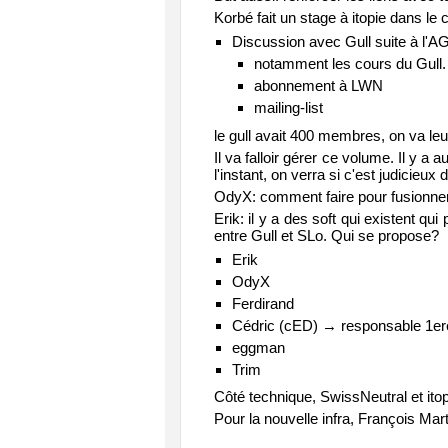
Korbé fait un stage à itopie dans le
Discussion avec Gull suite à l'AG 
notamment les cours du Gull.
abonnement à LWN
mailing-list
le gull avait 400 membres, on va leu
Il va falloir gérer ce volume. Il y a
l'instant, on verra si c'est judicieux 
OdyX: comment faire pour fusionner 
Erik: il y a des soft qui existent qui
entre Gull et SLo. Qui se propose?
Erik
OdyX
Ferdirand
Cédric (cED) → responsable 1er
eggman
Trim
Côté technique, SwissNeutral et itop
Pour la nouvelle infra, François Mar