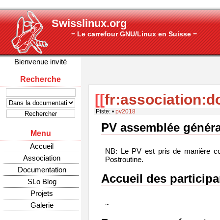
Swisslinux.org
− Le carrefour GNU/Linux en Suisse −
Bienvenue invité
Recherche
[[
fr:association:
Piste:
•
pv2018
PV assemblée généra
Menu
Accueil
NB: Le PV est pris de manière col
Association
Postroutine.
Documentation
Accueil des participa
SLo Blog
Projets
Galerie
~