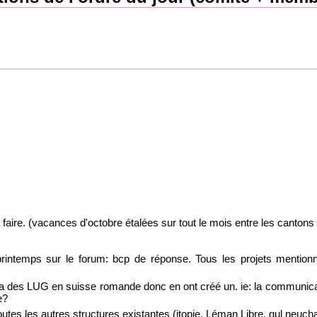
 faire. (vacances d'octobre étalées sur tout le mois entre les canton
printemps sur le forum: bcp de réponse. Tous les projets mentionn
 a des LUG en suisse romande donc en ont créé un. ie: la communicati
e?
toutes les autres structures existantes (itopie, Léman Libre, gul neuc