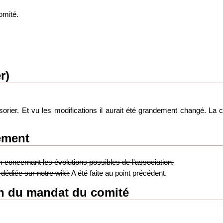
omité.
r)
sorier. Et vu les modifications il aurait été grandement changé. L
ement
 concernant les évolutions possibles de l'association.
 dédiée sur notre wiki:
A été faite au point précédent.
on du mandat du comité