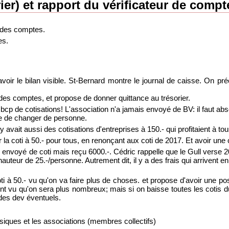
er) et rapport du vérificateur de compt
r des comptes.
es.
voir le bilan visible. St-Bernard montre le journal de caisse. On préc
t des comptes, et propose de donner quittance au trésorier.
cp de cotisations! L'association n'a jamais envoyé de BV: il faut abso
e de changer de personne.
il y avait aussi des cotisations d'entreprises à 150.- qui profitaient à 
la coti à 50.- pour tous, en renonçant aux coti de 2017. Et avoir une
s envoyé de coti mais reçu 6000.-. Cédric rappelle que le Gull verse 20
uteur de 25.-/personne. Autrement dit, il y a des frais qui arrivent en
i à 50.- vu qu'on va faire plus de choses. et propose d'avoir une pos
t vu qu'on sera plus nombreux; mais si on baisse toutes les cotis du 
 des dev éventuels.
siques et les associations (membres collectifs)