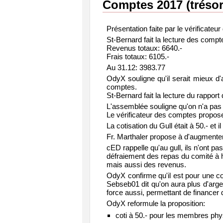
Comptes 2017 (trésori
Présentation faite par le vérificateu
St-Bernard fait la lecture des compt
Revenus totaux: 6640.-
Frais totaux: 6105.-
Au 31.12: 3983.77
OdyX souligne qu'il serait mieux d'a
comptes.
St-Bernard fait la lecture du rappor
L'assemblée souligne qu'on n'a pas b
Le vérificateur des comptes propos
La cotisation du Gull était à 50.- et 
Fr. Marthaler propose à d'augmenter 
cED rappelle qu'au gull, ils n'ont pa
défraiement des repas du comité à ha
mais aussi des revenus.
OdyX confirme qu'il est pour une cot
Sebseb01 dit qu'on aura plus d'argen
force aussi, permettant de financer
OdyX reformule la proposition:
coti à 50.- pour les membres phy