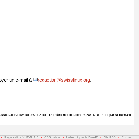
oyer un e-mail à
redaction@swisslinux.org
.
/association/newsletter/vol-8.txt · Dernière modification: 2020/11/16 14:44 par st-bernard
-
Page valide XHTML 1.0
-
CSS valide
-
Hébergé par la FreeIT
-
Fils RSS
-
Contact