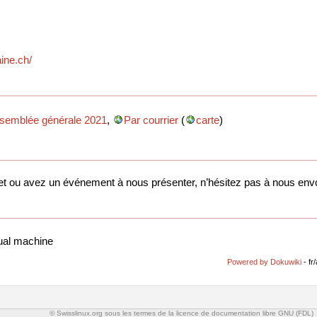
ine.ch/
semblée générale 2021
,
Par courrier
(
carte
)
jet ou avez un événement à nous présenter, n’hésitez pas à nous env
tual machine
Powered by Dokuwiki
- fr
© Swisslinux.org sous les termes de la licence de documentation libre GNU (FDL)