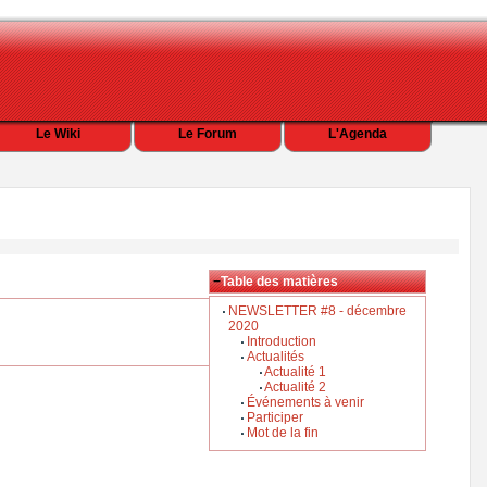
Le Wiki
Le Forum
L'Agenda
−
Table des matières
NEWSLETTER #8 - décembre
2020
Introduction
Actualités
Actualité 1
Actualité 2
Événements à venir
Participer
Mot de la fin