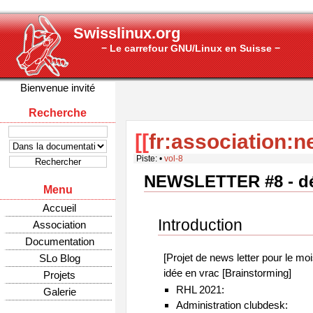
Swisslinux.org
− Le carrefour GNU/Linux en Suisse −
Bienvenue invité
Recherche
[[
fr:association:n
Piste:
•
vol-8
NEWSLETTER #8 - d
Menu
Accueil
Introduction
Association
Documentation
[Projet de news letter pour le m
SLo Blog
idée en vrac [Brainstorming]
Projets
RHL 2021:
Galerie
Administration clubdesk: