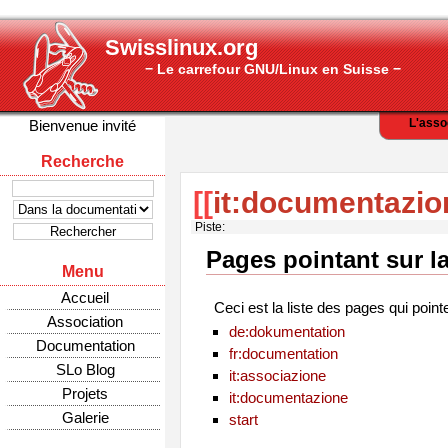
Swisslinux.org
− Le carrefour GNU/Linux en Suisse −
L'asso
Bienvenue invité
Recherche
[[
it:documentazio
Piste:
Pages pointant sur l
Menu
Accueil
Ceci est la liste des pages qui point
Association
de:dokumentation
Documentation
fr:documentation
SLo Blog
it:associazione
Projets
it:documentazione
Galerie
start