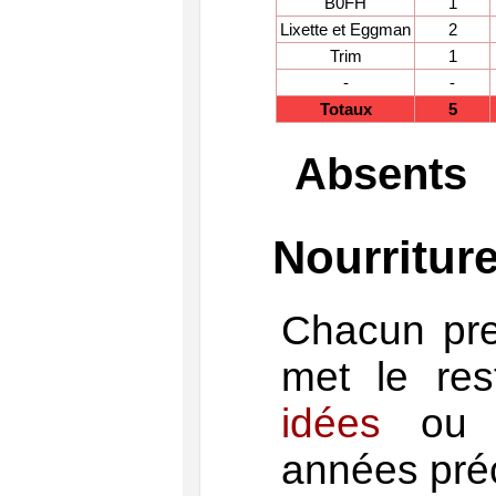
B0FH
1
Lixette et Eggman
2
Trim
1
-
-
Totaux
5
Absents
Nourritur
Chacun pre
met le re
idées
ou s
années pr