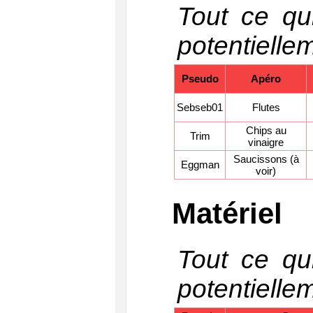
Tout ce qui
potentiell
Pseudo
Apéro
Sebseb01
Flutes
Chips au
Trim
vinaigre
Saucissons (à
Eggman
voir)
Matériel
Tout ce qui
potentiell