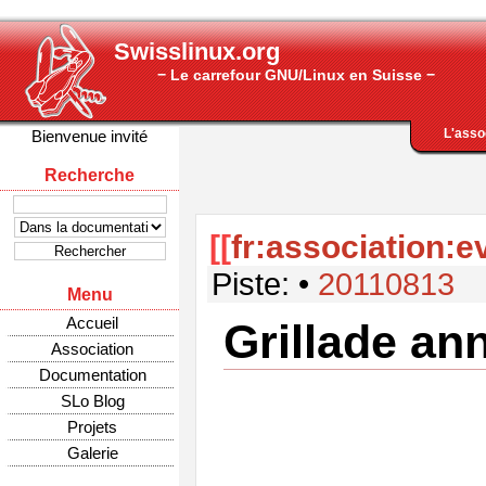
Swisslinux.org
− Le carrefour GNU/Linux en Suisse −
L'asso
Bienvenue invité
Recherche
[[
fr:association:
Piste:
•
20110813
Menu
Accueil
Grillade an
Association
Documentation
SLo Blog
Projets
Galerie