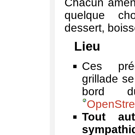
Chacun amène
quelque ch
dessert, bois
Lieu
Ces pré
grillade s
bord 
OpenStr
Tout aut
sympath