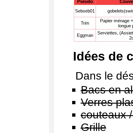
Pseudo
Couver
Sebseb01
gobelets(swis
Papier ménage + 
Trim
longue 
Serviettes, (Assiet
Eggman
2d
Idées de 
Dans le dés
Bacs en a
Verres pla
couteaux /
Grille