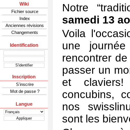
Wiki
Notre “tradit
Fichier source
samedi 13 aoû
Index
Anciennes révisions
Voila l'occas
Changements
une journée
Identification
rencontrer de 
passer un mo
Inscription
et claviers
S'inscrire
concubins, c
Mot de passe ?
nos swisslin
Langue
sont les bien