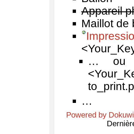
Appareil p
Maillot de 
Impress
<Your_Ke
… ou 
<Your
to_print.
…
Powered by Dokuwi
Dernièr