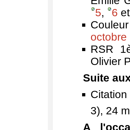
Emilie 
5
,
6
e
Couleur
octobre
RSR 1è
Olivier 
Suite au
Citatio
3), 24 m
A l'occ