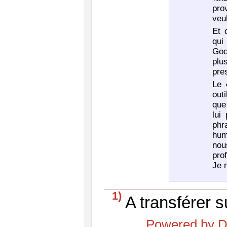
pro
veul
Et 
qui
Goo
plu
pre
Le 
out
que
lui
ph
hum
nou
pro
Je m
1)
A transférer s
Powered by D