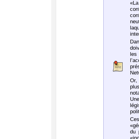
«La 
con
con
neu
laq
inte
Dan
doi
les
l’a
pré
Net
Or,
plu
not
Une
lég
poli
Ces
«gé
du 
«in