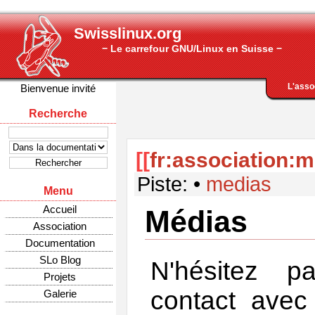
Swisslinux.org
− Le carrefour GNU/Linux en Suisse −
L'asso
Bienvenue invité
Recherche
[[
fr:association:
Piste:
•
medias
Menu
Accueil
Médias
Association
Documentation
SLo Blog
N'hésitez p
Projets
contact ave
Galerie