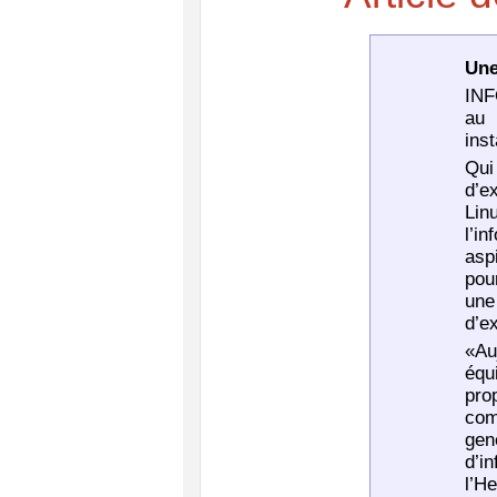
Une
INF
au 
inst
Qui
d’e
Lin
l’i
asp
pou
une
d’e
«Au
équ
pro
com
gen
d’i
l’H