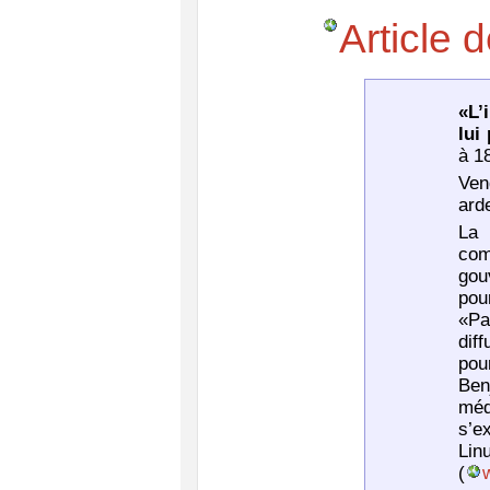
Article 
«L’
lui
à 1
Ven
ard
La 
com
gou
pou
«Pa
dif
pou
Ben
méd
s’e
Li
(