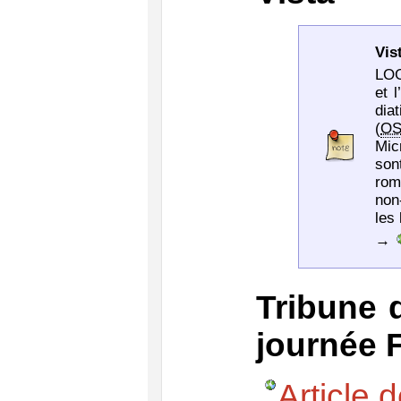
Vis
LOG
et 
dia
(
O
Mic
son
rom
non
les 
→
Tribune 
journée 
Article 