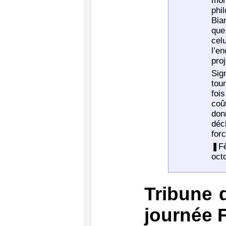
mon
phi
Bia
que
cel
l’e
pro
Sig
tour
foi
coû
don
déc
for
❚Fê
oct
Tribune 
journée 