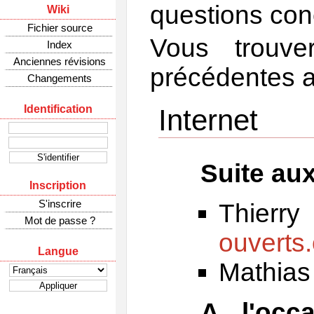
questions conc
Wiki
Fichier source
Vous trouv
Index
Anciennes révisions
précédentes a
Changements
Identification
Internet
Suite au
Inscription
S'inscrire
Thie
Mot de passe ?
ouverts.
Langue
Mathia
A l'occ