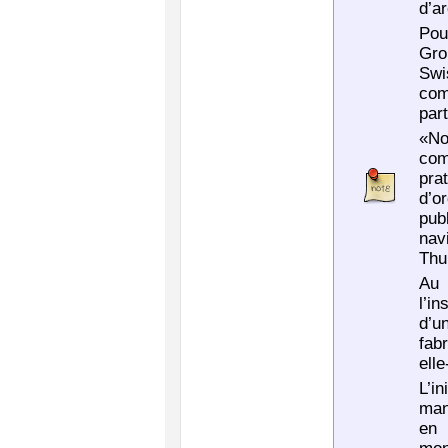
d’a
Pou
Gro
Swi
com
part
«No
com
pra
d’o
pub
nav
Thu
Au 
l’i
d’u
fab
ell
L’i
man
en 